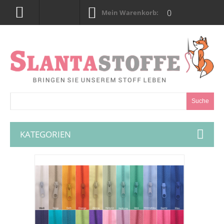
0
Mein Warenkorb:
Suche
KATEGORIEN