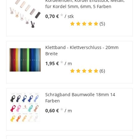
Kordelenden, Kordel Endstück, Metall,
für Kordel 5mm, 6mm, 5 Farben
*
0,70 €
/ stk
(5)
Klettband - Klettverschluss - 20mm
Breite
*
1,95 €
/ m
(6)
Schrägband Baumwolle 18mm 14
Farben
*
0,60 €
/ m