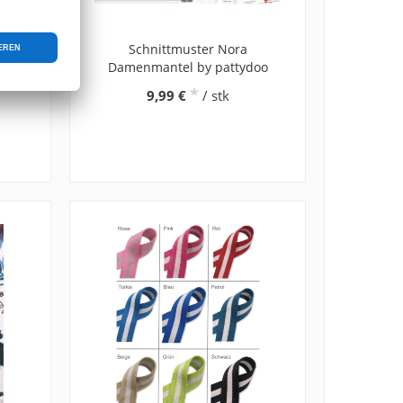
los
Schnittmuster Nora
Damenmantel by pattydoo
8 mm
*
9,99 €
/ stk