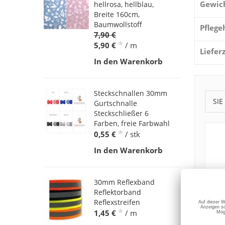
Gewic
hellrosa, hellblau,
Breite 160cm,
Baumwollstoff
Pflege
7,90 €
*
5,90 €
/ m
Liefer
In den Warenkorb
Steckschnallen 30mm
SIE
Gurtschnalle
Steckschließer 6
Farben, freie Farbwahl
*
0,55 €
/ stk
In den Warenkorb
30mm Reflexband
Reflektorband
Reflexstreifen
*
1,45 €
/ m