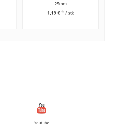
s
25mm
*
1,19 €
/ stk
Youtube