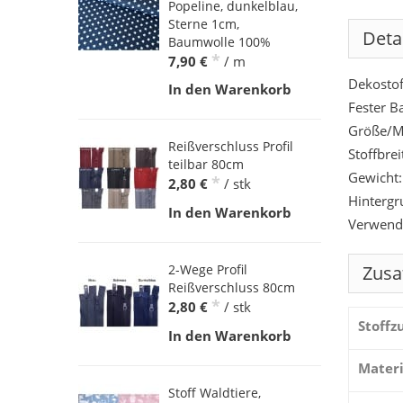
Popeline, dunkelblau,
Sterne 1cm,
Deta
Baumwolle 100%
*
7,90 €
/ m
Dekostof
In den Warenkorb
Fester B
Größe/M
Reißverschluss Profil
Stoffbre
teilbar 80cm
Gewicht:
*
2,80 €
/ stk
Hintergr
In den Warenkorb
Verwende
Zusa
2-Wege Profil
Reißverschluss 80cm
*
2,80 €
/ stk
Stoff
In den Warenkorb
Materi
Stoff Waldtiere,