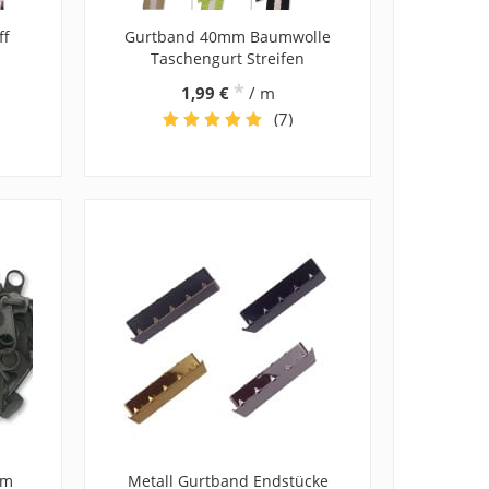
ff
Gurtband 40mm Baumwolle
Taschengurt Streifen
*
1,99 €
/ m
(7)
mm
Metall Gurtband Endstücke