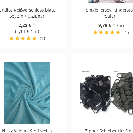
Endlos Reißverschluss blau,
Single Jersey, Kindersto
Set 2m + 6 Zipper
"Safari"
*
*
2,28 €
9,79 €
/ m
(1,14 € / m)
(1)
(1)
Nicky Velours Stoff weich
Zipper Schieber für 8 