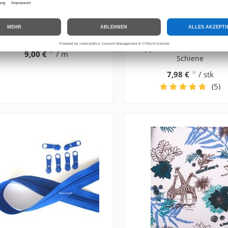
Bündchen Stoff Meterware
Zipper Einfädler für end
gerippt uni Schlauch aqua
Reißverschluss,
Zippereinfädler für 3, 5, 
*
9,00 €
/ m
Schiene
*
7,98 €
/ stk
(5)