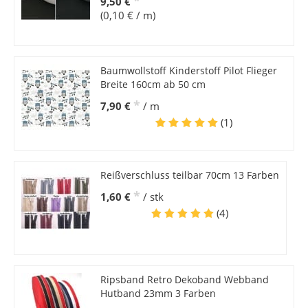
*
9,50 €
(0,10 € / m)
Baumwollstoff Kinderstoff Pilot Flieger
Breite 160cm ab 50 cm
*
7,90 €
/ m
(1)
Reißverschluss teilbar 70cm 13 Farben
*
1,60 €
/ stk
(4)
Ripsband Retro Dekoband Webband
Hutband 23mm 3 Farben