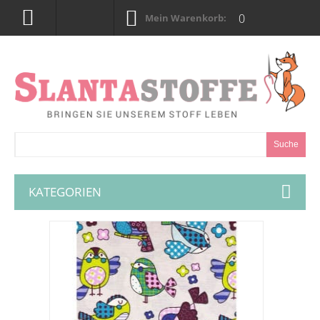
0
Mein Warenkorb:
Suche
KATEGORIEN