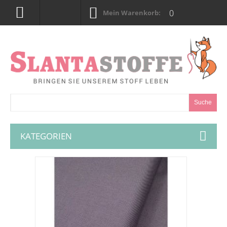
0
Mein Warenkorb:
Suche
KATEGORIEN