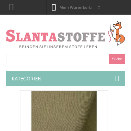
0
Mein Warenkorb:
Suche
KATEGORIEN