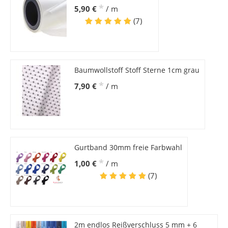
*
5,90 €
/ m
(7)
Baumwollstoff Stoff Sterne 1cm grau
*
7,90 €
/ m
Gurtband 30mm freie Farbwahl
*
1,00 €
/ m
(7)
2m endlos Reißverschluss 5 mm + 6