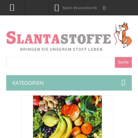
0
Mein Warenkorb:
Suche
KATEGORIEN