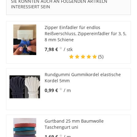
SIE KÖNNTEN AUCH AN FOLGENDEN ARTIKELN
INTERESSIERT SEIN
Zipper Einfädler für endlos
Reißverschluss, Zippereinfädler für 3, 5,
8 mm Schiene
*
7,98 €
/ stk
(5)
Rundgummi Gummikordel elastische
Kordel 5mm
*
0,99 €
/ m
Gurtband 25 mm Baumwolle
Taschengurt uni
*
1,69 €
/ m