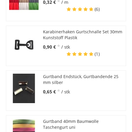
*
0,32 €
/ m
(6)
Karabinerhaken Gurtschnalle Set 30mm
Kunststoff Plastik
*
0,90 €
/ stk
(1)
Gurtband Endstück, Gurtbandende 25
mm silber
*
0,65 €
/ stk
Gurtband 40mm Baumwolle
Taschengurt uni