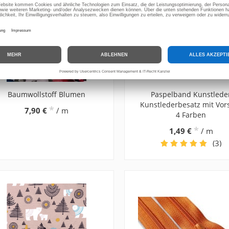
Baumwollstoff Blumen
Paspelband Kunstlede
Kunstlederbesatz mit Vor
*
7,90 €
/ m
4 Farben
*
1,49 €
/ m
(3)