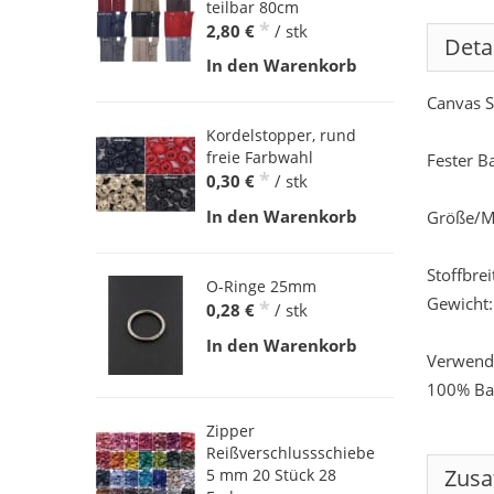
teilbar 80cm
*
2,80 €
/ stk
Deta
In den Warenkorb
Canvas St
Kordelstopper, rund
freie Farbwahl
Fester B
*
0,30 €
/ stk
In den Warenkorb
Größe/M
Stoffbre
O-Ringe 25mm
Gewicht:
*
0,28 €
/ stk
In den Warenkorb
Verwende
100% Ba
Zipper
Reißverschlussschieber
Zusa
5 mm 20 Stück 28