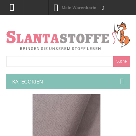
0
Mein Warenkorb:
Suche
KATEGORIEN