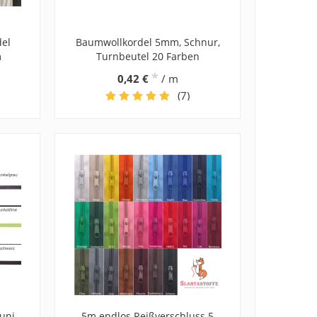
el
Baumwollkordel 5mm, Schnur,
m
Turnbeutel 20 Farben
*
0,42 €
/ m
(7)
uni
5m endlos Reißverschluss 5