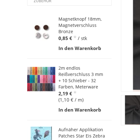
ZUBEHÖR
Magnetknopf 18mm,
Magnetverschluss
Bronze
*
0,85 €
/ stk
In den Warenkorb
2m endlos
Reißverschluss 3 mm
+ 10 Schieber - 32
Farben, Meterware
*
2,19 €
(1,10 € / m)
In den Warenkorb
Aufnäher Applikation
Patches Star Eis Zebra