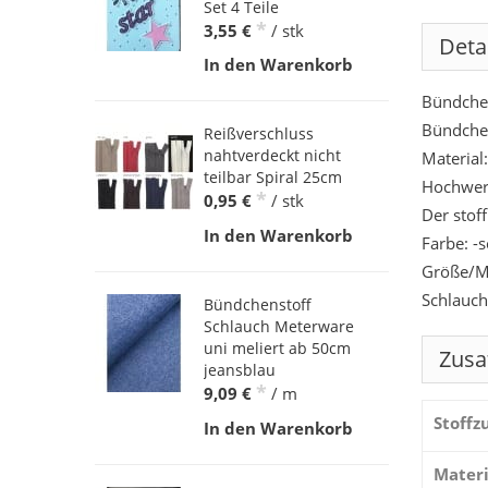
Set 4 Teile
*
3,55 €
/ stk
Deta
In den Warenkorb
Bündchen
Bündche
Reißverschluss
nahtverdeckt nicht
Material
teilbar Spiral 25cm
Hochwert
*
0,95 €
/ stk
Der stof
In den Warenkorb
Farbe: -
Größe/M
Schlauch
Bündchenstoff
Schlauch Meterware
uni meliert ab 50cm
Zusa
jeansblau
*
9,09 €
/ m
Stoff
In den Warenkorb
Materi