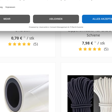
ordelenden, Kordel Endstück,
Zipper Einfädler für end
etall, für Kordel 5mm, 6mm,
Reißverschluss,
5 Farben
Zippereinfädler für 3, 5, 
Schiene
*
0,70 €
/ stk
*
7,98 €
/ stk
(5)
(5)