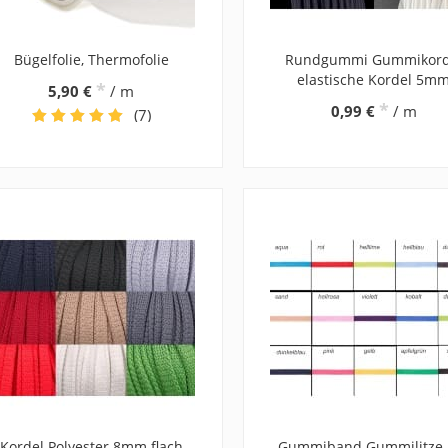
Bügelfolie, Thermofolie
Rundgummi Gummikord
elastische Kordel 5m
*
5,90 €
/ m
*
0,99 €
/ m
(7)
Kordel Polyester 8mm flach
Gummiband Gummilitze 