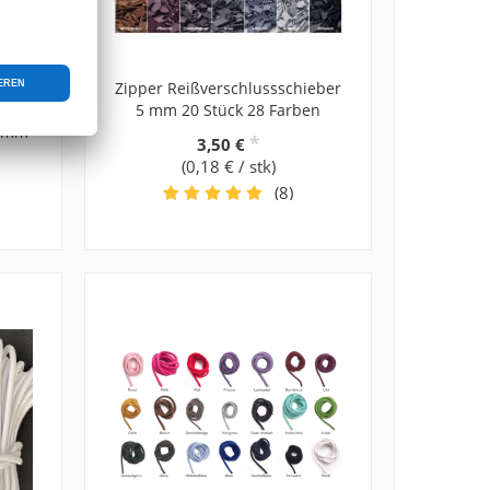
los
Zipper Reißverschlussschieber
5 mm 20 Stück 28 Farben
8 mm
*
3,50 €
(0,18 € / stk)
(8)