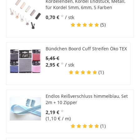
Kordelenden, Kordel Endstück, Metall,
für Kordel 5mm, 6mm, 5 Farben
*
0,70 €
/ stk
(5)
Bündchen Boord Cuff Streifen Öko TEX
5,45 €
*
2,95 €
/ stk
(1)
Endlos Reißverschluss himmelblau, Set
2m + 10 Zipper
*
2,19 €
(1,10 € / m)
(1)