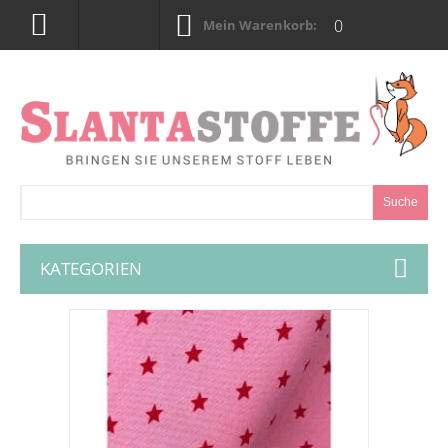
0
Mein Warenkorb:
Suche
KATEGORIEN