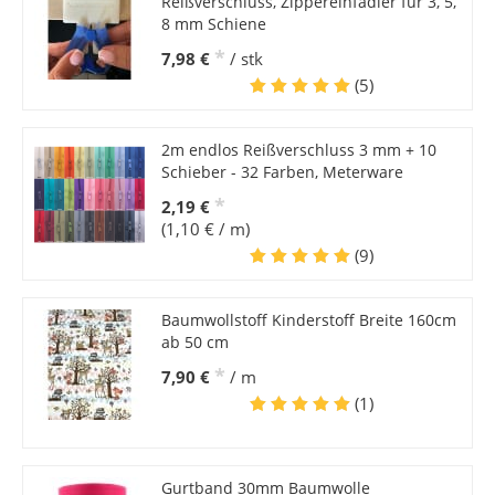
Reißverschluss, Zippereinfädler für 3, 5,
8 mm Schiene
*
7,98 €
/ stk
(5)
2m endlos Reißverschluss 3 mm + 10
Schieber - 32 Farben, Meterware
*
2,19 €
(1,10 € / m)
(9)
Baumwollstoff Kinderstoff Breite 160cm
ab 50 cm
*
7,90 €
/ m
(1)
Gurtband 30mm Baumwolle