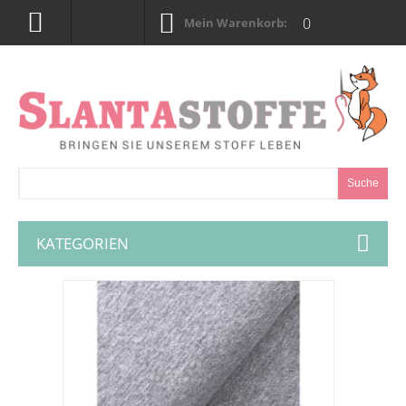
0
Mein Warenkorb:
Suche
KATEGORIEN