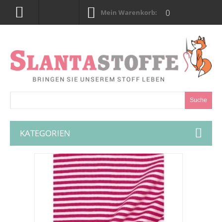
0
Mein Warenkorb:
Suche
KATEGORIEN