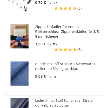
*
0,70 €
/ stk
(5)
Zipper Einfädler für endlos
Reißverschluss, Zippereinfädler für 3, 5,
8 mm Schiene
*
7,98 €
/ stk
(5)
Bündchenstoff Schlauch Meterware uni
meliert ab 50cm jeansblau
*
9,09 €
/ m
Leder Imitat Stoff Kunstleder Stretch
dunkelblau ab 50 cm