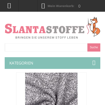
0
Mein Warenkorb:
Suche
KATEGORIEN