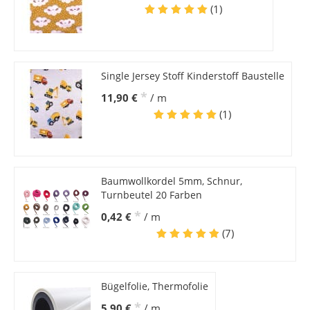
(1)
Single Jersey Stoff Kinderstoff Baustelle
*
11,90 €
/ m
(1)
Baumwollkordel 5mm, Schnur,
Turnbeutel 20 Farben
*
0,42 €
/ m
(7)
Bügelfolie, Thermofolie
*
5,90 €
/ m