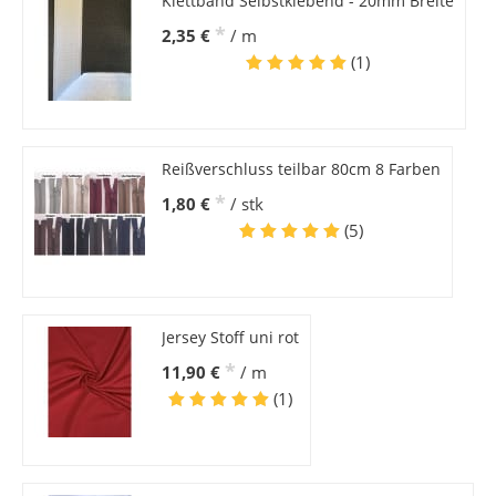
Klettband Selbstklebend - 20mm Breite
*
2,35 €
/ m
(1)
Reißverschluss teilbar 80cm 8 Farben
*
1,80 €
/ stk
(5)
Jersey Stoff uni rot
*
11,90 €
/ m
(1)