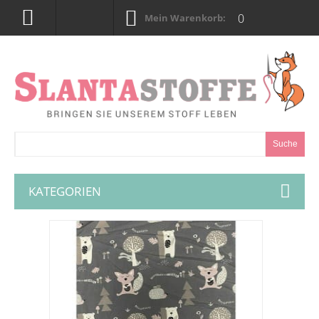
0
Mein Warenkorb:
Suche
KATEGORIEN