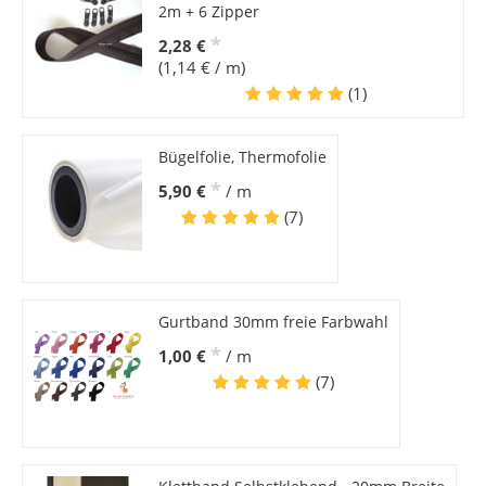
2m + 6 Zipper
*
2,28 €
(1,14 € / m)
(1)
Bügelfolie, Thermofolie
*
5,90 €
/ m
(7)
Gurtband 30mm freie Farbwahl
*
1,00 €
/ m
(7)