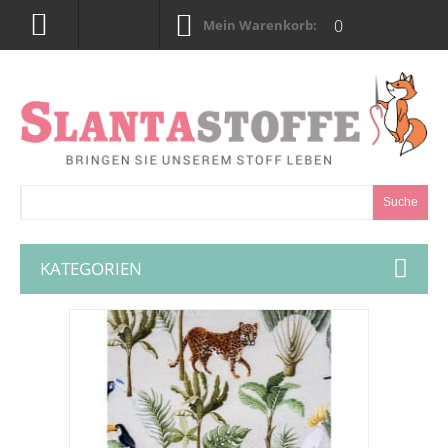
0
Mein Warenkorb:
Suche
KATEGORIEN