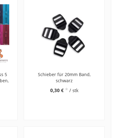
ss 5
Schieber für 20mm Band,
ben,
schwarz
*
0,30 €
/ stk