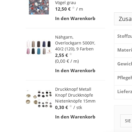
Vögel grau
*
12,50 €
/ m
Zusa
In den Warenkorb
Stoff
Nähgarn,
Overlockgarn 5000Y,
40/2 (120), 9 Farben
Materi
*
2,55 €
(0,00 € / m)
Gewic
In den Warenkorb
Pflege
Druckknopf Metall
Liefer
Knopf Druckknöpfe
Nietenknöpfe 15mm
*
0,30 €
/ stk
In den Warenkorb
SIE