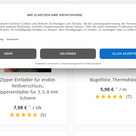
Zipper Einfädler für endlos
Bügelfolie, Thermofoli
Reißverschluss,
*
5,90 €
/ m
ippereinfädler für 3, 5, 8 mm
(7)
Schiene
*
7,98 €
/ stk
(5)