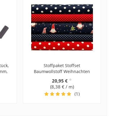
tück,
Stoffpaket Stoffset
6mm,
Baumwollstoff Weihnachten
*
20,95 €
(8,38 € / m)
(1)