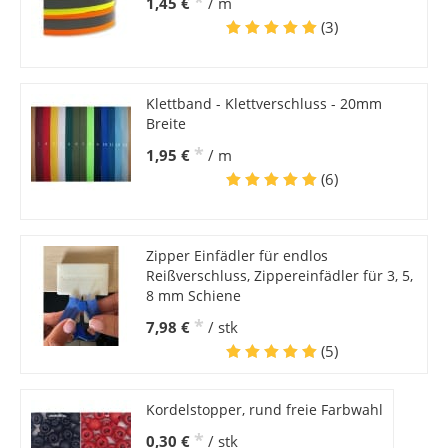
*
1,45 €
/ m
(3)
Klettband - Klettverschluss - 20mm
Breite
*
1,95 €
/ m
(6)
Zipper Einfädler für endlos
Reißverschluss, Zippereinfädler für 3, 5,
8 mm Schiene
*
7,98 €
/ stk
(5)
Kordelstopper, rund freie Farbwahl
*
0,30 €
/ stk