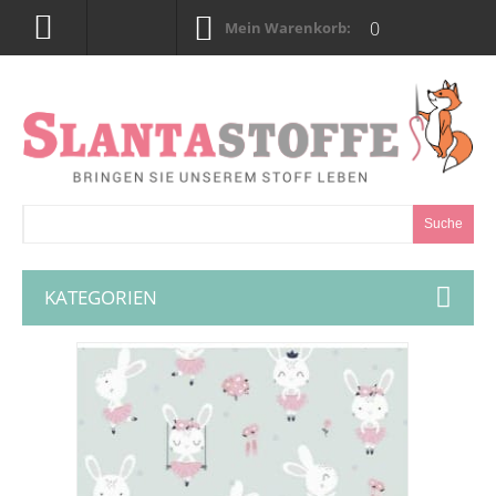
0
Mein Warenkorb:
Suche
KATEGORIEN