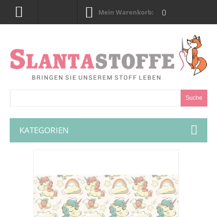
0
Mein Warenkorb:
Suche
KATEGORIEN