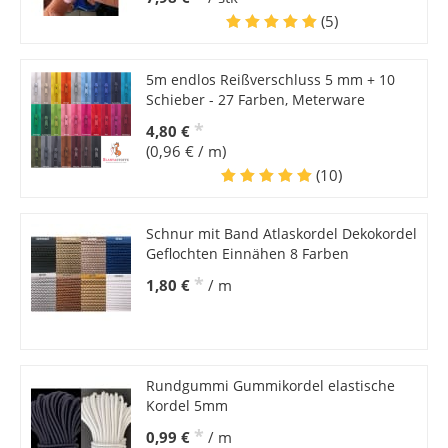
(5)
5m endlos Reißverschluss 5 mm + 10
Schieber - 27 Farben, Meterware
*
4,80 €
(0,96 € / m)
(10)
Schnur mit Band Atlaskordel Dekokordel
Geflochten Einnähen 8 Farben
*
1,80 €
/ m
Rundgummi Gummikordel elastische
Kordel 5mm
*
0,99 €
/ m