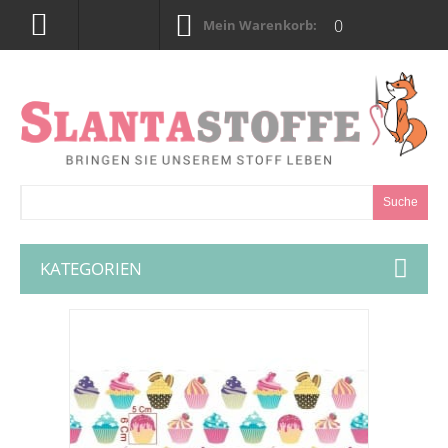
0
Mein Warenkorb:
Suche
KATEGORIEN