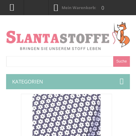
0
Mein Warenkorb:
Suche
KATEGORIEN