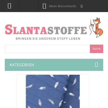
0
Mein Warenkorb:
Suche
KATEGORIEN