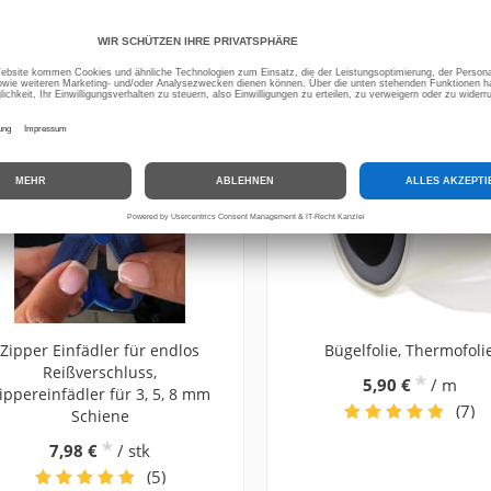
 KÖNNTEN AUCH AN FOLGENDEN ARTIKELN INTERESSIERT SEIN
Zipper Einfädler für endlos
Bügelfolie, Thermofoli
Reißverschluss,
*
5,90 €
/ m
ippereinfädler für 3, 5, 8 mm
(7)
Schiene
*
7,98 €
/ stk
(5)