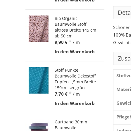
Deta
Bio Organic
Baumwolle Stoff
Schöner
altrosa Breite 145 cm
100% Ba
ab 50 cm
*
9,90 €
/ m
Gewicht:
In den Warenkorb
Zusa
Stoff Punkte
Stoff
Baumwolle Dekostoff
Tupfen 1,5mm Breite
150cm seegrün
Materi
*
7,70 €
/ m
Gewic
In den Warenkorb
Pflege
Gurtband 30mm
Baumwolle
Liefer