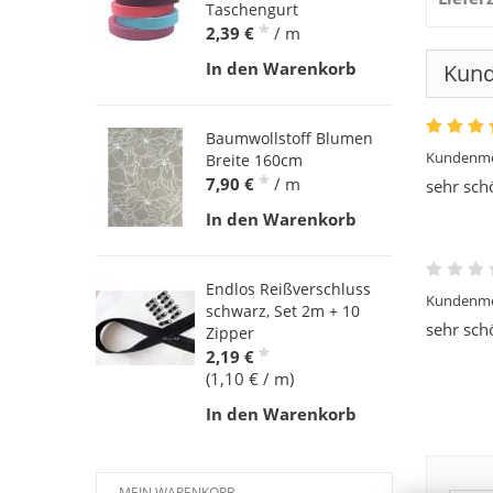
Taschengurt
*
2,39 €
/ m
In den Warenkorb
Kun
Baumwollstoff Blumen
Kundenme
Breite 160cm
*
7,90 €
/ m
sehr sch
In den Warenkorb
Endlos Reißverschluss
Kundenme
schwarz, Set 2m + 10
sehr schö
Zipper
*
2,19 €
(1,10 € / m)
In den Warenkorb
MEIN WARENKORB