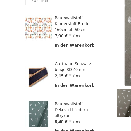
ZUBEHÖR
Baumwollstoff
Kinderstoff Breite
160cm ab 50 cm
*
7,90 €
/ m
In den Warenkorb
Gurtband Schwarz-
beige 3D 40 mm
*
2,15 €
/ m
In den Warenkorb
Baumwollstoff
Dekostoff Federn
altrgrün
*
8,40 €
/ m
In den Warenkorb