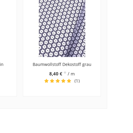
in
Baumwollstoff Dekostoff grau
*
8,40 €
/ m
(1)