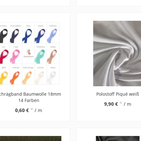
chrägband Baumwolle 18mm
Polostoff Piqué weiß
14 Farben
*
9,90 €
/ m
*
0,60 €
/ m