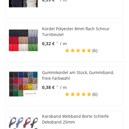
Kordel Polyester 8mm flach Schnur
Turnbeutel
*
0,32 €
/ m
(6)
Gummikordel am Stück, Gummiband,
freie Farbwahl
*
0,38 €
/ m
(6)
Karoband Webband Borte Schleife
Dekoband 25mm