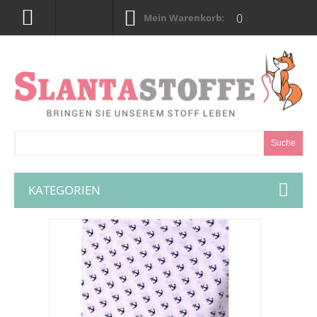
0
Mein Warenkorb:
Suche
KATEGORIEN