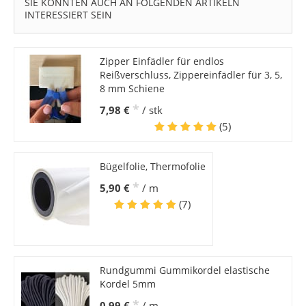
SIE KÖNNTEN AUCH AN FOLGENDEN ARTIKELN
INTERESSIERT SEIN
Zipper Einfädler für endlos
Reißverschluss, Zippereinfädler für 3, 5,
8 mm Schiene
*
7,98 €
/ stk
(5)
Bügelfolie, Thermofolie
*
5,90 €
/ m
(7)
Rundgummi Gummikordel elastische
Kordel 5mm
*
0,99 €
/ m