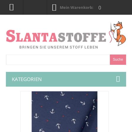
0
Mein Warenkorb:
Suche
KATEGORIEN