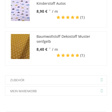
Kinderstoff Autos
*
8,90 €
/ m
(1)
Baumwollstoff Dekostoff Muster
senfgelb
*
8,40 €
/ m
(1)
ZUBEHÖR
MEIN WARENKORB