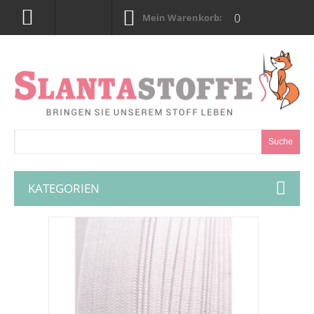
0
Mein Warenkorb:
Suche
KATEGORIEN