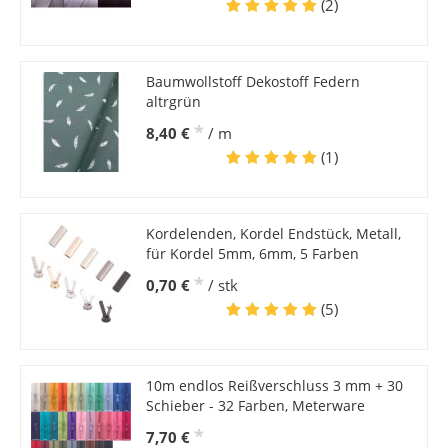
(2)
Baumwollstoff Dekostoff Federn
altrgrün
*
8,40 €
/ m
(1)
Kordelenden, Kordel Endstück, Metall,
für Kordel 5mm, 6mm, 5 Farben
*
0,70 €
/ stk
(5)
10m endlos Reißverschluss 3 mm + 30
Schieber - 32 Farben, Meterware
*
7,70 €