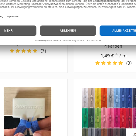
Bügelfolie, Thermofolie
Paspelband Kunstlede
Kunstlederbesatz mit Vor
*
5,90 €
/ m
4 Farben
(7)
*
1,49 €
/ m
(3)