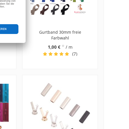
r
Gurtband 30mm freie
stoß
Farbwahl
*
1,00 €
/ m
(7)