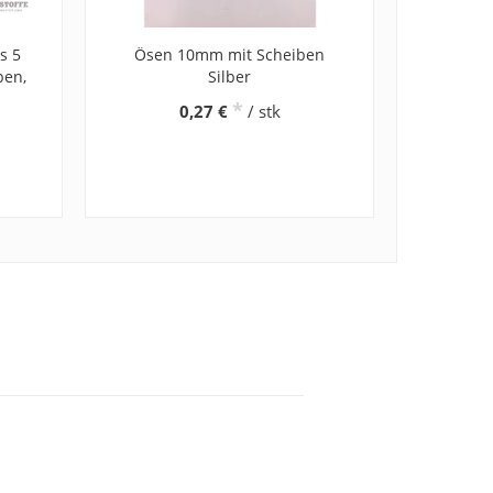
s 5
Ösen 10mm mit Scheiben
ben,
Silber
*
0,27 €
/ stk