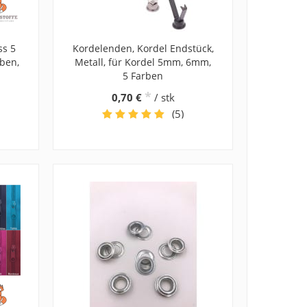
ss 5
Kordelenden, Kordel Endstück,
ben,
Metall, für Kordel 5mm, 6mm,
5 Farben
*
0,70 €
/ stk
(5)