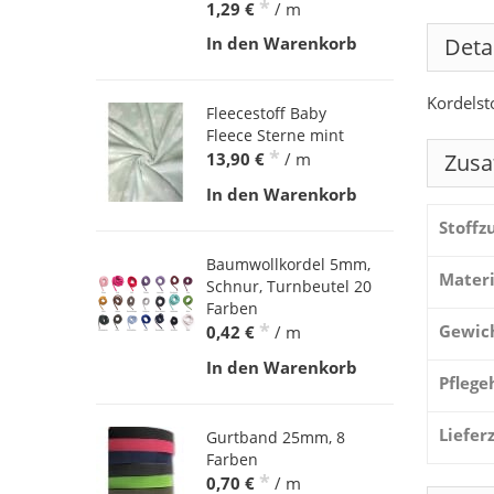
*
1,29 €
/ m
Deta
In den Warenkorb
Kordelst
Fleecestoff Baby
Fleece Sterne mint
*
Zusa
13,90 €
/ m
In den Warenkorb
Stoff
Baumwollkordel 5mm,
Materi
Schnur, Turnbeutel 20
Farben
*
Gewic
0,42 €
/ m
In den Warenkorb
Pflege
Liefer
Gurtband 25mm, 8
Farben
*
0,70 €
/ m