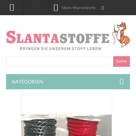
0
Mein Warenkorb:
Suche
KATEGORIEN